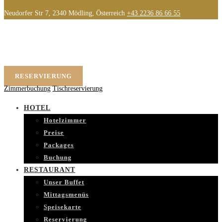
Neudorfer Str 7, 2340 Mödling, Österreich
+43 2236 86 66 55
RESERVIERUNG
Zimmerbuchung
Tischreservierung
HOTEL
Hotelzimmer
Preise
Packages
Buchung
RESTAURANT
Unser Buffet
Mittagsmenüs
Speisekarte
Reservierung