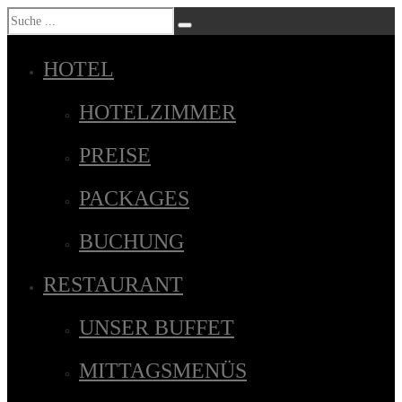
HOTEL
HOTELZIMMER
PREISE
PACKAGES
BUCHUNG
RESTAURANT
UNSER BUFFET
MITTAGSMENÜS