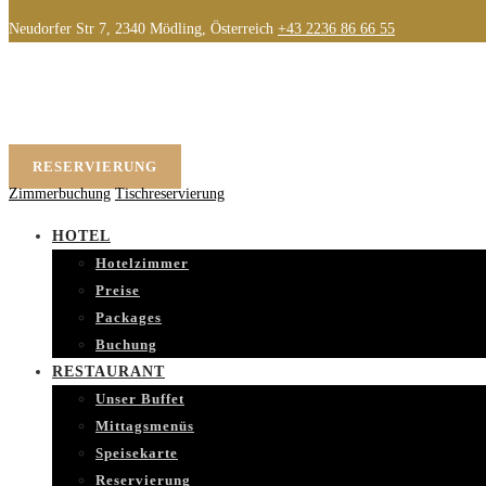
Neudorfer Str 7, 2340 Mödling, Österreich
+43 2236 86 66 55
RESERVIERUNG
Zimmerbuchung
Tischreservierung
HOTEL
Hotelzimmer
Preise
Packages
Buchung
RESTAURANT
Unser Buffet
Mittagsmenüs
Speisekarte
Reservierung