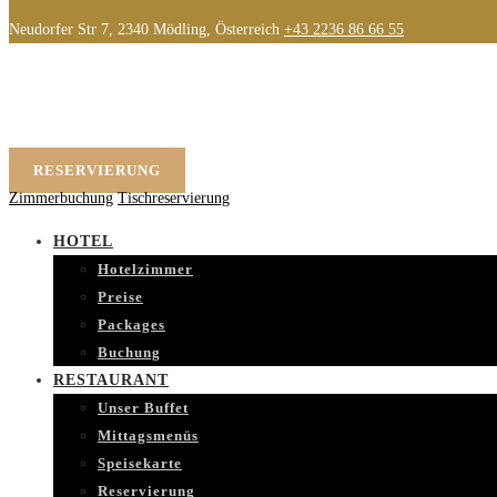
Neudorfer Str 7, 2340 Mödling, Österreich
+43 2236 86 66 55
RESERVIERUNG
Zimmerbuchung
Tischreservierung
HOTEL
Hotelzimmer
Preise
Packages
Buchung
RESTAURANT
Unser Buffet
Mittagsmenüs
Speisekarte
Reservierung