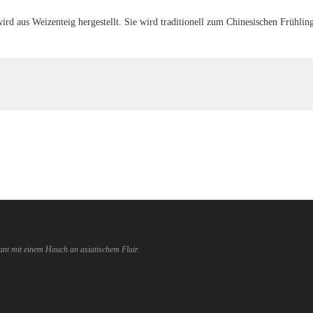
ird aus Weizenteig hergestellt. Sie wird traditionell zum Chinesischen Frühli
ant mit einem Hauch an asiatischem Flair.