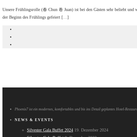
Unsere Frühlingsrolle (春 Chun 卷 Juan) ist bei den Gästen sehr beliebt und w
der Beginn des Frühlings gefeiert […]
Phoenix7 ist ein modernes, komfortables und bis ins Detail geplantes Hotel-Restaur
NEWS & EVENTS
Silvester Gala Buffet 2024
19. Dezember 2024