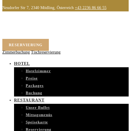
Neudorfer Str 7, 2340 Mödling, Österreich
+43 2236 86 66 55
RESERVIERUNG
Zimmerbuchung
Tischreservierung
HOTEL
Hotelzimmer
Preise
Packages
Buchung
RESTAURANT
Unser Buffet
Mittagsmenüs
Speisekarte
Reservierung