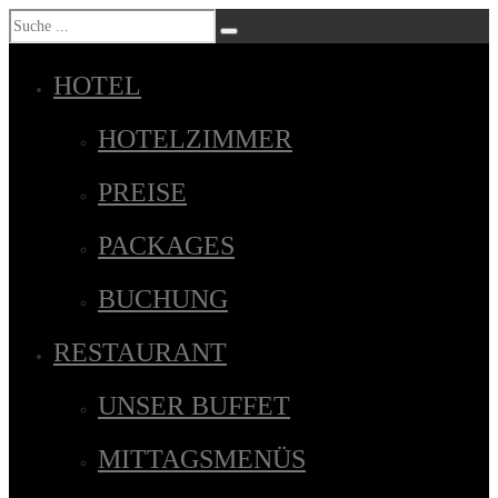
HOTEL
HOTELZIMMER
PREISE
PACKAGES
BUCHUNG
RESTAURANT
UNSER BUFFET
MITTAGSMENÜS