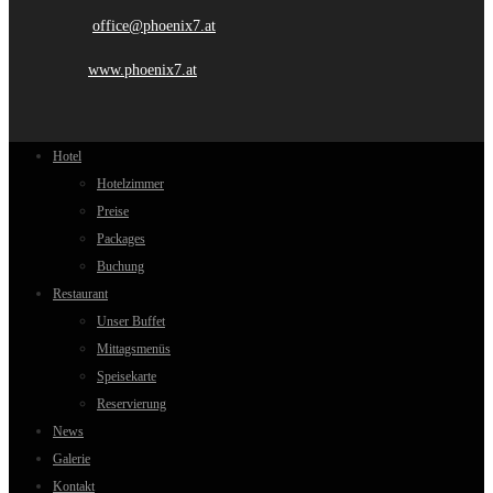
office@phoenix7.at
www.phoenix7.at
Hotel
Hotelzimmer
Preise
Packages
Buchung
Restaurant
Unser Buffet
Mittagsmenüs
Speisekarte
Reservierung
News
Galerie
Kontakt