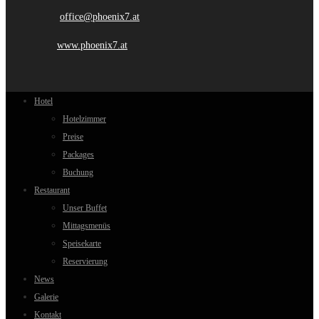
office@phoenix7.at
www.phoenix7.at
Hotel
Hotelzimmer
Preise
Packages
Buchung
Restaurant
Unser Buffet
Mittagsmenüs
Speisekarte
Reservierung
News
Galerie
Kontakt