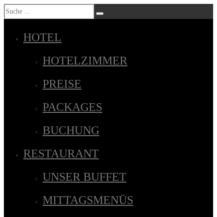
HOTEL
HOTELZIMMER
PREISE
PACKAGES
BUCHUNG
RESTAURANT
UNSER BUFFET
MITTAGSMENÜS