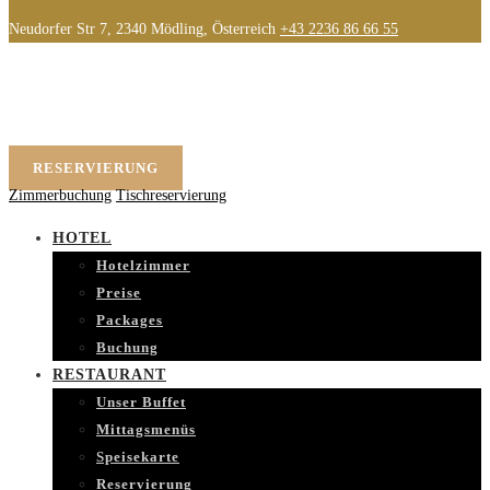
Neudorfer Str 7, 2340 Mödling, Österreich
+43 2236 86 66 55
RESERVIERUNG
Zimmerbuchung
Tischreservierung
HOTEL
Hotelzimmer
Preise
Packages
Buchung
RESTAURANT
Unser Buffet
Mittagsmenüs
Speisekarte
Reservierung