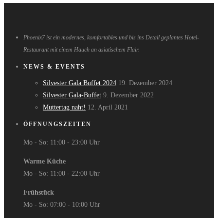
Phoenix7 ist ein modernes, komfortables und bis ins Detail geplantes Hotel-
Restaurant mit einem Hauch an asiatischem Flair.
NEWS & EVENTS
Silvester Gala Buffet 2024
19. Dezember 2024
Silvester Gala-Buffet
9. Dezember 2022
Muttertag naht!
12. April 2021
ÖFFNUNGSZEITEN
Mo - So: 11:00 - 23:00 Uhr
Warme Küche
Mo - So: 11:00 - 22:00 Uhr
Frühstück
Mo - So: 07:00 - 10:00 Uhr