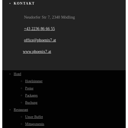
KONTAKT
Neudorfer Str 7, 2340 Mödling
+43 2236 86 66 55
office@phoenix7.at
www.phoenix7.at
Hotel
Hotelzimmer
Preise
Packages
Buchung
Restaurant
Unser Buffet
Mittagsmenüs