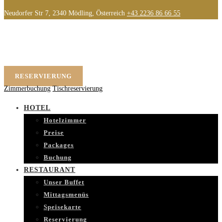
Neudorfer Str 7, 2340 Mödling, Österreich
+43 2236 86 66 55
RESERVIERUNG
Zimmerbuchung
Tischreservierung
HOTEL
Hotelzimmer
Preise
Packages
Buchung
RESTAURANT
Unser Buffet
Mittagsmenüs
Speisekarte
Reservierung