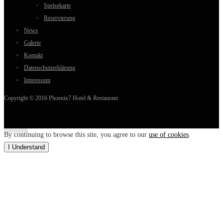
Speisekarte
Reservierung
News
Galerie
Kontakt
Datenschutzerklärung
Impressum
Copyright © 2016 Phoenix7 Hotel & Restaurant
By continuing to browse this site, you agree to our
use of cookies
.
I Understand