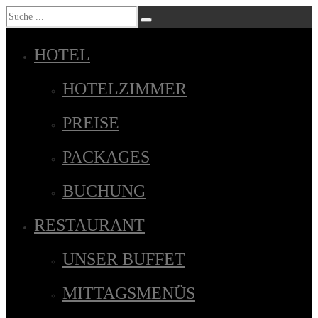
HOTEL
HOTELZIMMER
PREISE
PACKAGES
BUCHUNG
RESTAURANT
UNSER BUFFET
MITTAGSMENÜS