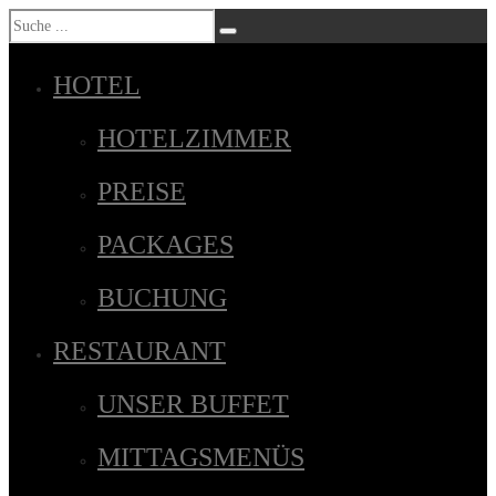
HOTEL
HOTELZIMMER
PREISE
PACKAGES
BUCHUNG
RESTAURANT
UNSER BUFFET
MITTAGSMENÜS