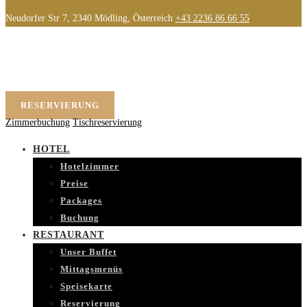
Neudorfer Str 7, 2340 Mödling, Österreich
+43 2236 86 66 55
RESERVIERUNG
Zimmerbuchung
Tischreservierung
HOTEL
Hotelzimmer
Preise
Packages
Buchung
RESTAURANT
Unser Buffet
Mittagsmenüs
Speisekarte
Reservierung